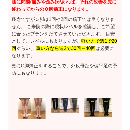
膝に問題(痛みや歪み)があれば、それの改善を先に
終わってからのＯ脚矯正になります。
残念ですがＯ脚は1回や2回の矯正では良くなりま
せん。 ご来院の際に現状レベルを確認し、ご希望
に合ったプランをたてさせていただきます。 目安
として、レベルにもよりますが、
軽い方で週1で20
回
ぐらい、
重い方なら週2で30回～40回
は必要に
なります。
更にO脚矯正をすることで、外反母趾や偏平足の予
防にもなります。