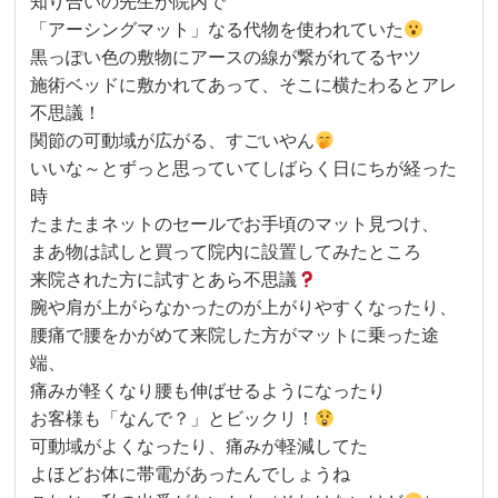
知り合いの先生が院内で
「アーシングマット」なる代物を使われていた
黒っぽい色の敷物にアースの線が繋がれてるヤツ
施術ベッドに敷かれてあって、そこに横たわるとアレ
不思議！
関節の可動域が広がる、すごいやん
いいな～とずっと思っていてしばらく日にちが経った
時
たまたまネットのセールでお手頃のマット見つけ、
まあ物は試しと買って院内に設置してみたところ
来院された方に試すとあら不思議
腕や肩が上がらなかったのが上がりやすくなったり、
腰痛で腰をかがめて来院した方がマットに乗った途
端、
痛みが軽くなり腰も伸ばせるようになったり
お客様も「なんで？」とビックリ！
可動域がよくなったり、痛みが軽減してた
よほどお体に帯電があったんでしょうね