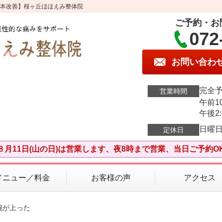
根本改善】桜ヶ丘ほほえみ整体院
ご予約・お
072
お問い合わ
完全
営業時間
午前10
午後2:
日曜
定休日
８月11日(山の日)は営業します、夜8時まで営業、当日ご予約O
メニュー／料金
お客様の声
アクセス
腕が上った