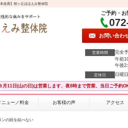
根本改善】桜ヶ丘ほほえみ整体院
ご予約・お
072
お問い合わ
完全
営業時間
午前10
午後2:
日曜
定休日
８月11日(山の日)は営業します、夜8時まで営業、当日ご予約O
メニュー／料金
お客様の声
アクセス
ロンの紐を結べない